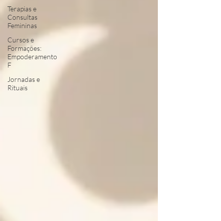
Terapias e
Consultas
Femininas
Cursos e
Formações:
Empoderamento
F
Jornadas e
Rituais