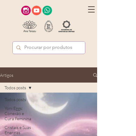
Artigos
Todos posts
Todos posts
Yoni Eggs:
Conexão e
Cura Feminina
Cristais e Suas
Energias