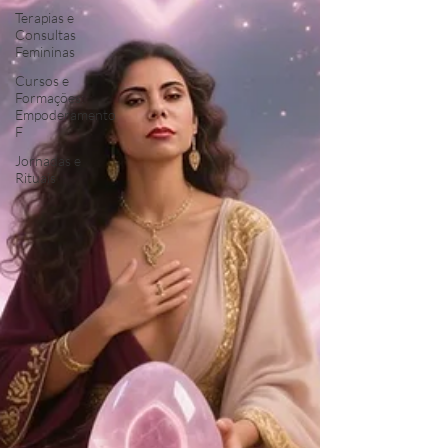
Terapias e
Consultas
Femininas
Cursos e
Formações:
Empoderamento
F
Jornadas e
Rituais