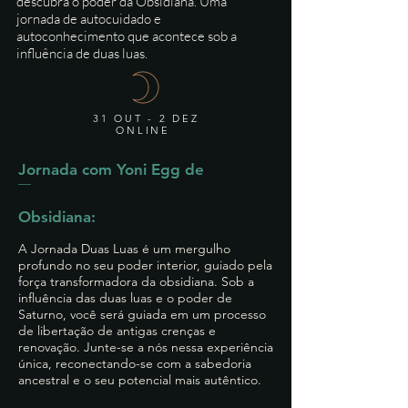
descubra o poder da Obsidiana. Uma
jornada de autocuidado e
autoconhecimento que acontece sob a
influência de duas luas.
31 OUT - 2 DEZ
ONLINE
Jornada com Yoni Egg de
Obsidiana:
A Jornada Duas Luas é um mergulho
profundo no seu poder interior, guiado pela
força transformadora da obsidiana. Sob a
influência das duas luas e o poder de
Saturno, você será guiada em um processo
de libertação de antigas crenças e
renovação. Junte-se a nós nessa experiência
única, reconectando-se com a sabedoria
ancestral e o seu potencial mais autêntico.