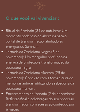
O que você vai vivenciar :
Ritual de Samhain (31 de outubro): Um
momento poderoso de abertura para o
portal de transformação, alinhado às
energias do Samhain.
Jornada da Obsidiana Negra (5 de
novembro): Um mergulho profundo na
energia de proteção e transformação da
obsidiana negra.
Jornada da Obsidiana Marrom (25 de
novembro): Conexão com a terra e cura de
memórias antigas, utilizando a sabedoria da
obsidiana marrom.
Encerramento da Jornada (2 de dezembro):
Reflexão final e celebração do seu processo
transformador, com acesso ao conteúdo por
6 meses.