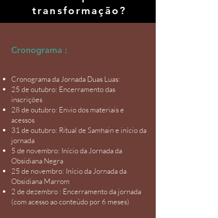
transformação?
Cronograma :
Cronograma da Jornada Duas Luas:
25 de outubro: Encerramento das
inscrições
28 de outubro: Envio dos materiais e
acessos
31 de outubro: Ritual de Samhain e início da
jornada
5 de novembro: Início da Jornada da
Obsidiana Negra
25 de novembro: Início da Jornada da
Obsidiana Marrom
2 de dezembro : Encerramento da jornada
(com acesso ao conteúdo por 6 meses)