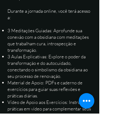
Durante a jornada online, você terá acesso
a:
3 Meditações Guiadas: Aprofunde sua
conexão com a obsidiana com meditações
que trabalham cura, introspecção e
transformação.
3 Aulas Explicativas: Explore o poder da
transformação e do autocuidado,
conectando o simbolismo da obsidiana ao
seu processo de renovação.
Material de Apoio: PDFs e caderno de
exercícios para guiar suas reflexões e
práticas diárias.
Vídeo de Apoio aos Exercícios: Instruções
práticas em vídeo para complementar seus
exercícios.
Espaço de Partilha: Trocas individuais e em
grupo para compartilhar experiências ao
longo da jornada.