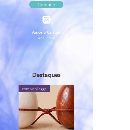
Contatar
Amor e Cristais
Ana Terazu
Destaques
com yoni eggs
presencial