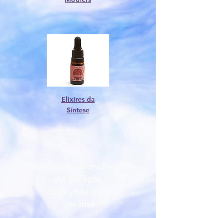
Elixires da
Síntese
Agende um atendimento
da terapia
com yoni eggs
on-line