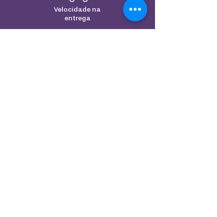
Velocidade na
entrega
Seu produto com qualidade
INFORMAÇÕES GERAIS
Sobre Anaterazu >
Formas de pagamento >
Formas de envio >
CANAIS DE ATENDIMENTO