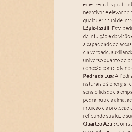
emergem das profunde
negativas e elevando a
qualquer ritual de int
Lápis-lazúli:
 Esta ped
da intuição e da visão
a capacidade de acessa
e a verdade, auxilian
universo quanto do pr
conexão com o divino 
Pedra da Lua:
 A Pedra
naturais e à energia f
sensibilidade e a emp
pedra nutre a alma, ac
intuição e a proteção 
refletindo sua luz e 
Quartzo Azul:
 Com su
e a mente. Ele favore