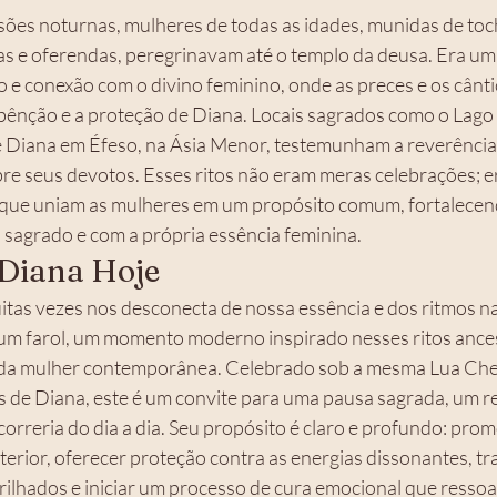
as e oferendas, peregrinavam até o templo da deusa. Era um r
o e conexão com o divino feminino, onde as preces e os cânt
bênção e a proteção de Diana. Locais sagrados como o Lago Ne
 Diana em Éfeso, na Ásia Menor, testemunham a reverência 
bre seus devotos. Esses ritos não eram meras celebrações; e
 que uniam as mulheres em um propósito comum, fortalecend
 sagrado e com a própria essência feminina.
Diana Hoje
as vezes nos desconecta de nossa essência e dos ritmos na
m farol, um momento moderno inspirado nesses ritos ances
 da mulher contemporânea. Celebrado sob a mesma Lua Chei
s de Diana, este é um convite para uma pausa sagrada, um re
orreria do dia a dia. Seu propósito é claro e profundo: prom
erior, oferecer proteção contra as energias dissonantes, tra
rilhados e iniciar um processo de cura emocional que ressoa