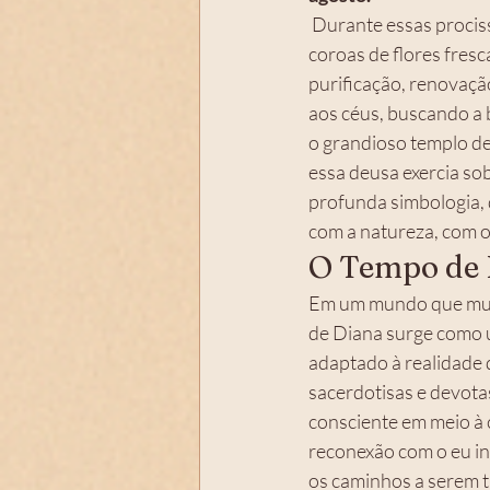
 Durante essas procissões noturnas, mulheres de todas as idades, munidas de tochas flamejantes, 
coroas de flores fresc
purificação, renovaçã
aos céus, buscando a 
o grandioso templo de
essa deusa exercia so
profunda simbologia,
com a natureza, com o
O Tempo de 
Em um mundo que muit
de Diana surge como u
adaptado à realidade
sacerdotisas e devota
consciente em meio à c
reconexão com o eu int
os caminhos a serem t