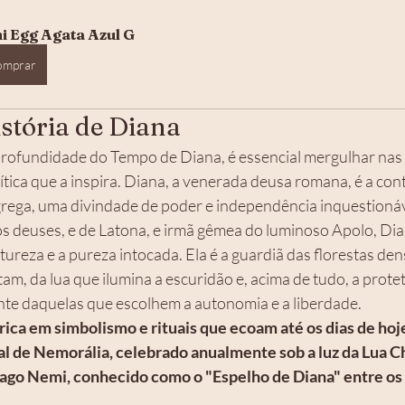
i Egg Agata Azul G
omprar
istória de Diana
ofundidade do Tempo de Diana, é essencial mergulhar nas r
ítica que a inspira. Diana, a venerada deusa romana, é a con
grega, uma divindade de poder e independência inquestionáve
os deuses, e de Latona, e irmã gêmea do luminoso Apolo, Dian
ureza e a pureza intocada. Ela é a guardiã das florestas den
am, da lua que ilumina a escuridão e, acima de tudo, a protet
te daquelas que escolhem a autonomia e a liberdade.
 rica em simbolismo e rituais que ecoam até os dias de hoj
al de Nemorália, celebrado anualmente sob a luz da Lua Ch
ago Nemi, conhecido como o "Espelho de Diana" entre os d