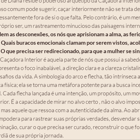
e Diana reside o poderoso arquétipo da Caçadora Interior.
nso comum pode sugerir, caçar interiormente não se trata de
essantemente fora de si o que falta. Pelo contrário, é um me
óprio ser, um rastreamento minucioso das paisagens intern
dem as desconexões, os nós que aprisionam a alma, as feri
 Quais buracos emocionais clamam por serem vistos, acolh
O que precisa ser redirecionado, para que a mulher se sint
 Caçadora Interior é aquela parte de nós que possui a sabedo
resenta o foco inabalável, a direção clara e a clareza cristal
afios da vida. A simbologia do arco e flecha, tão intrínseca a
 física; ela se torna uma metáfora potente para a busca inc
. Cada flecha lançada é uma intenção, um propósito, um m
rior. É a capacidade de mirar no alvo certo , não o alvo impos
, mas aquele que ressoa com a autenticidade da alma. Ao ab
 empodera para rastrear suas próprias verdades, desvendar se
nação, curar o que precisa ser curado, reconstruir o que fo
rdiã de sua própria jornada.