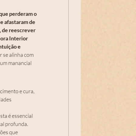
que perderam o 
se afastaram de 
, de reescrever 
ora Interior 
tuição e 
r se alinha com 
 um manancial 
cimento e cura, 
dades 
ta é essencial 
al profunda. 
sões que 