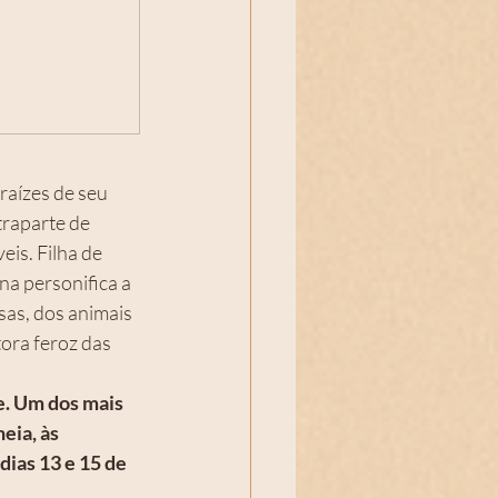
aízes de seu 
traparte de 
is. Filha de 
a personifica a 
sas, dos animais 
ora feroz das 
e. Um dos mais 
eia, às 
ias 13 e 15 de 