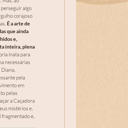
 Mas, ao 
 perseguir algo 
rgulho corajoso 
as.
É a arte de 
das que ainda 
idos e, 
a inteira, plena 
ria inata para 
ina necessárias 
 Diana, 
essante pela 
ovimento em 
to pelas 
raçar a Caçadora 
us mistérios e, 
i fragmentado e, 