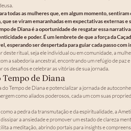
deusa.
ara todas as mulheres que, em algum momento, sentiram 
ia, que se viram emaranhadas em expectativas externas e 
empo de Diana é a oportunidade de resgatar essa narrativa
nticidade e poder. É um lembrete de que a força da Caçad
el, esperando ser despertada para guiar cada passo com in
r deste ritual, seja ele individual ou em comunidade, a mulhe
 com a sabedoria ancestral, encontrando um refúgio de paz e
r os desafios e celebrar as vitórias de sua jornada.
o Tempo de Diana
a do Tempo de Diana e potencializar a jornada de autoconhe
emergem como aliados poderosos, cada um com suas proprie
como a pedra da transmutação e da espiritualidade, a Ametis
 dissipar a ansiedade e promover um estado de clareza ment
ilita a meditação, abrindo portais para insights e compreen