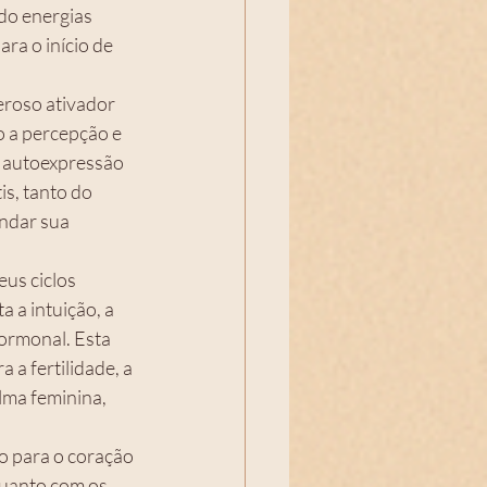
do energias 
ra o início de 
eroso ativador 
o a percepção e 
a autoexpressão 
s, tanto do 
ndar sua 
us ciclos 
 a intuição, a 
ormonal. Esta 
a fertilidade, a 
lma feminina, 
o para o coração 
quanto com os 