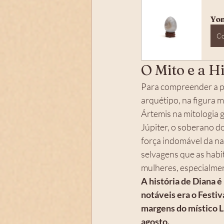
Yon
C
O Mito e a H
Para compreender a pr
arquétipo, na figura m
Ártemis na mitologia 
Júpiter, o soberano d
força indomável da nat
selvagens que as habit
mulheres, especialmen
A história de Diana é
notáveis era o Festiv
margens do místico L
agosto.