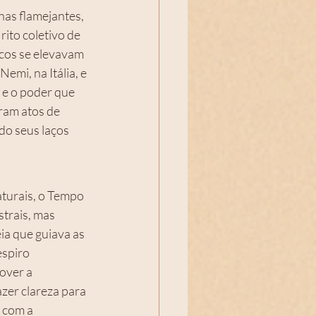
ito coletivo de 
icos se elevavam 
mi, na Itália, e 
e o poder que 
ram atos de 
o seus laços 
turais, o Tempo 
trais, mas 
a que guiava as 
spiro 
over a 
zer clareza para 
 com a 