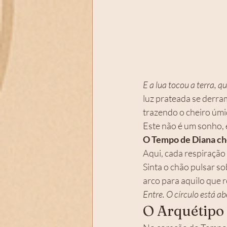
E a lua tocou a terra, q
luz prateada se derra
trazendo o cheiro úmid
Este não é um sonho,
O Tempo de Diana ch
Aqui, cada respiração
Sinta o chão pulsar so
arco para aquilo que 
Entre. O círculo está a
O Arquétipo 