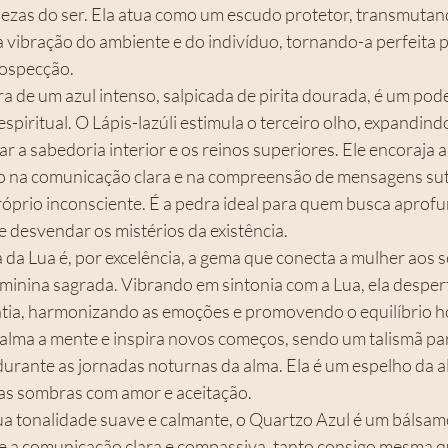
zas do ser. Ela atua como um escudo protetor, transmutan
 vibração do ambiente e do indivíduo, tornando-a perfeita pa
rospecção.
ra de um azul intenso, salpicada de pirita dourada, é um pod
 espiritual. O Lápis-lazúli estimula o terceiro olho, expandind
r a sabedoria interior e os reinos superiores. Ele encoraja 
do na comunicação clara e na compreensão de mensagens suti
óprio inconsciente. É a pedra ideal para quem busca aprofu
e desvendar os mistérios da existência.
 da Lua é, por excelência, a gema que conecta a mulher aos se
eminina sagrada. Vibrando em sintonia com a Lua, ela desperta
atia, harmonizando as emoções e promovendo o equilíbrio h
alma a mente e inspira novos começos, sendo um talismã para 
durante as jornadas noturnas da alma. Ela é um espelho da a
suas sombras com amor e aceitação.
a tonalidade suave e calmante, o Quartzo Azul é um bálsam
ce a comunicação clara e compassiva, tanto consigo mesma 