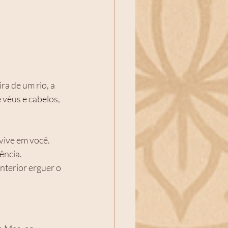
ra de um rio, a 
véus e cabelos, 
vive em você. 
ência.
nterior erguer o 