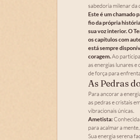
sabedoria milenar da 
Este é um chamado p
fio da própria histór
sua voz interior. O T
os capítulos com aute
está sempre disponív
coragem. 
Ao participa
as energias lunares e
de força para enfrenta
As Pedras d
Para ancorar a energi
as pedras e cristais 
vibracionais únicas. 
Ametista: 
Conhecida 
para acalmar a mente,
Sua energia serena fac