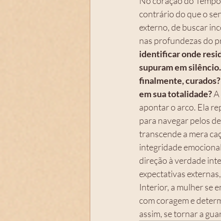
No coração do Tempo d
contrário do que o se
externo, de buscar inc
nas profundezas do pr
identificar onde resi
supuram em silêncio.
finalmente, curados? 
em sua totalidade? 
A
apontar o arco. Ela rep
para navegar pelos des
transcende a mera caça
integridade emocional
direção à verdade inte
expectativas externas
Interior, a mulher se
com coragem e determi
assim, se tornar a gua