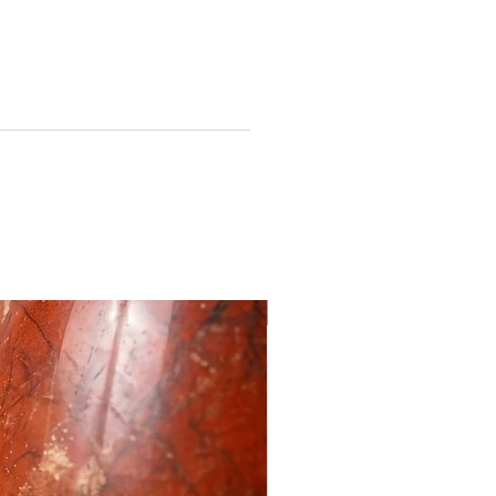
8 dias, todos os dias, a validade do
 de dois anos. Para uma melhor
ação mantenha na sombra em local
 arejado. Podem ser utilizados de 4
s por dia.
e os cristais do elixir éter
m a integração, excelente medicina
estado de colapso, quando os ritmos
presencial
nos estão desintegrados, uma
 de união do feminino e masculino.
ir do fechamento do tratamento,
odas as etapas do processo
rcorridas. Excelente medicina para
r a reconexão com o espirito.
na-se com a operação