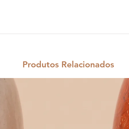
de 21 a 2
frasco é
conserv
fresco e
a 12 jato
Síntese
As ervas 
Produtos Relacionados
estimula
para um 
circadia
medicina
É o elix
quando t
foram pe
trabalha
Relacio