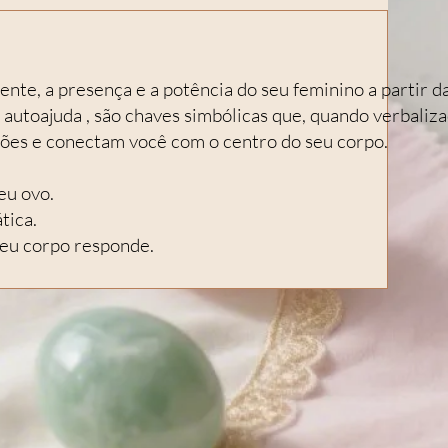
ente, a presença e a potência do seu feminino a partir da 
 autoajuda , são chaves simbólicas que, quando verbaliz
ões e conectam você com o centro do seu corpo.
eu ovo.
tica.
 seu corpo responde.