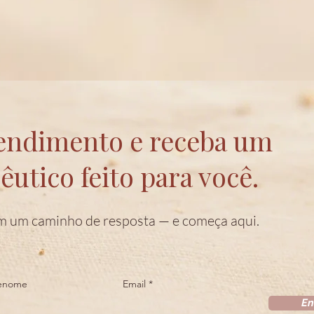
endimento e receba um
utico feito para você.
m um caminho de resposta — e começa aqui.
enome
Email
En