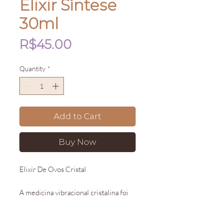
Elixir Síntese
30ml
Price
R$45.00
Quantity
*
Add to Cart
Buy Now
Elixir De Ovos Cristal
A medicina vibracional cristalina foi
feita para dar base ao trabalho com os
ovos, os elixirs são feitos com cristais