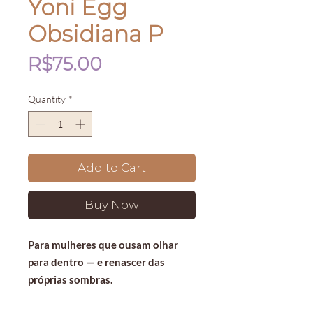
Yoni Egg
Obsidiana P
Price
R$75.00
Quantity
*
Add to Cart
Buy Now
Para mulheres que ousam olhar
para dentro — e renascer das
próprias sombras.
O que são os Ovos de Yoni?