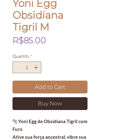
Yoni Egg
Obsidiana
Tigril M
Price
R$85.00
Quantity
*
Add to Cart
Buy Now
🐅
Yoni Egg de Obsidiana Tigril com
Furo
Ative sua força ancestral, vibre sua