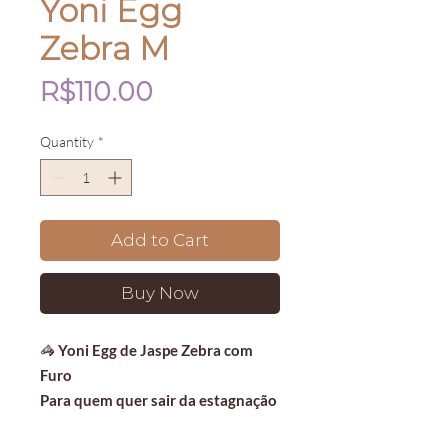
Yoni Egg
Zebra M
Price
R$110.00
Quantity
*
Add to Cart
Buy Now
🦓
Yoni Egg de Jaspe Zebra com
Furo
Para quem quer sair da estagnação
e galopar com equilíbrio.