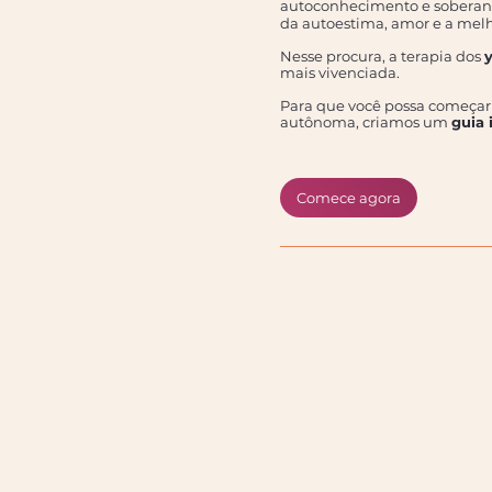
autoconhecimento e soberani
da autoestima, amor e a mel
Nesse procura, a terapia dos
mais vivenciada.
Para que você possa começar 
autônoma, criamos um
guia 
Comece agora