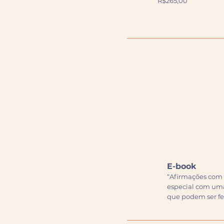
R$265,00
E-book
“Afirmações com Y
especial com um
que podem ser fe