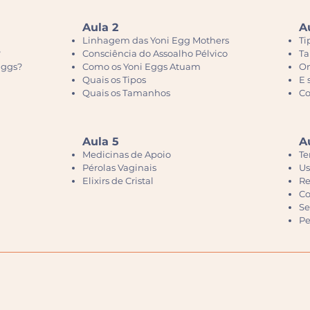
Aula 2
A
Linhagem das Yoni Egg Mothers
Ti
?
Consciência do Assoalho Pélvico
Ta
Eggs?
Como os Yoni Eggs Atuam
On
Quais os Tipos
E 
Quais os Tamanhos
Co
Aula 5
A
Medicinas de Apoio
Te
Pérolas Vaginais
Us
Elixirs de Cristal
Re
Co
Se
Pe