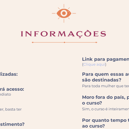
Link para pagament
(
Clique aqui
)
lizadas:
Para quem essas a
são destinadas?
Para toda mulher que te
rá acesso:
ediato
Moro fora do país, 
o curso?
Sim, o curso é inteiramen
r, basta ter
Por quanto tempo t
estimento?
ao curso?