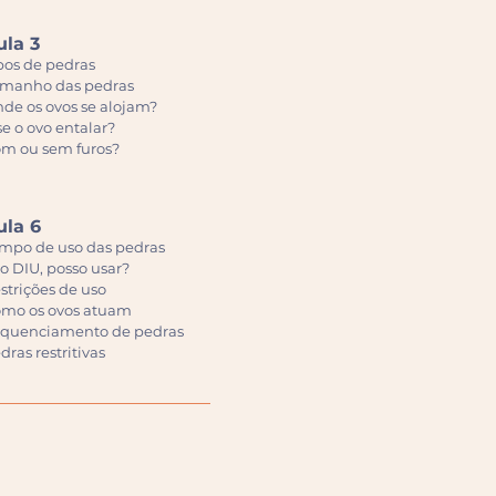
ula 3
pos de pedras
manho das pedras
de os ovos se alojam?
se o ovo entalar?
m ou sem furos?
ula 6
mpo de uso das pedras
o DIU, posso usar?
strições de uso
mo os ovos atuam
quenciamento de pedras
dras restritivas