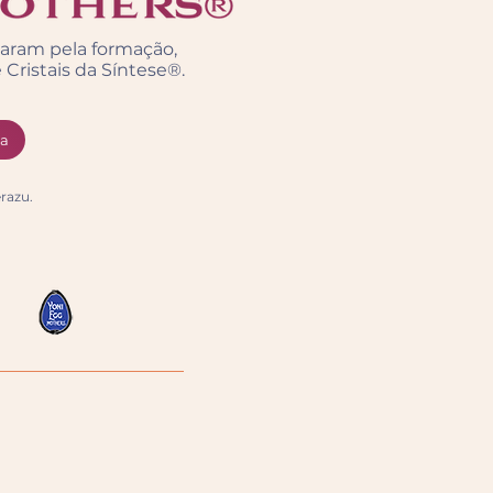
saram pela formação,
Cristais da Síntese®.
ra
razu.