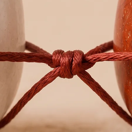
Ideal pa
interno 
Escolha 
de prátic