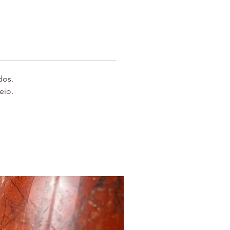
do memórias esquecidas, dores
e feridas ancestrais que aguardam
ação. É uma aliada poderosa para
 em processos de limpeza uterina,
 energética e libertação emocional.
ícios energéticos:
lho profundo com o inconsciente e
ados.
minino sombrio
eio.
smutação de memórias uterinas e
trais
o energético contra invasões e
ias densas
eza, desapego e reconexão com o
r verdadeiro
nhos disponíveis (aproximados):
presencial
eno:
3,5 x 2 cm — 15g a 30g
o:
4 x 2,5 cm — 30g a 40g
o Brasil:
4,5 x 3 cm — 40g a 55g
de:
5,5 x 4 cm — 65g a 85g