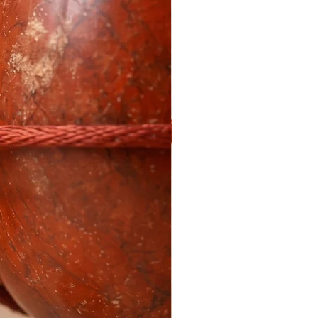
ra quem deseja fazer um mergulho
com firmeza, coragem e presença.
o tamanho conforme sua fase e nível
a.