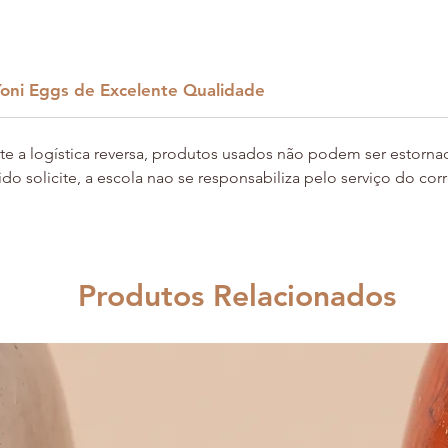
revelan
ocultas 
transmut
mulheres
oni Eggs de Excelente Qualidade
proteção
🖤
Benef
Traba
cite a logística reversa, produtos usados não podem ser estorn
o fe
o solicite, a escola nao se responsabiliza pelo serviço do corr
Tran
ances
Escud
energ
Produtos Relacionados
Clar
praze
📏
Tama
Pequ
Médi
Médi
Gran