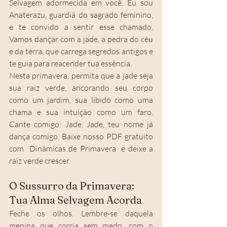
Selvagem adormecida em você. Eu sou 
Anaterazu, guardiã do sagrado feminino, 
e te convido a sentir esse chamado. 
Vamos dançar com a jade, a pedra do céu 
e da terra, que carrega segredos antigos e 
te guia para reacender tua essência.
Nesta primavera, permita que a jade seja 
sua raiz verde, ancorando seu corpo 
como um jardim, sua libido como uma 
chama e sua intuição como um faro. 
Cante comigo: Jade, Jade, teu nome já 
dança comigo. Baixe nosso PDF gratuito 
com  Dinâmicas de Primavera  e deixe a 
raiz verde crescer.
O Sussurro da Primavera: 
Tua Alma Selvagem Acorda
Feche os olhos. Lembre-se daquela 
menina que corria sem medo, com o 