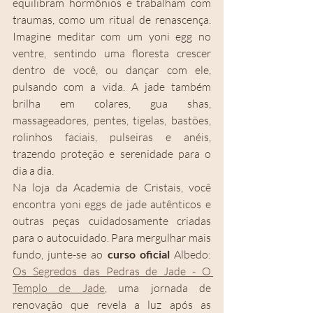
equilibram hormônios e trabalham com 
traumas, como um ritual de renascença. 
Imagine meditar com um yoni egg no 
ventre, sentindo uma floresta crescer 
dentro de você, ou dançar com ele, 
pulsando com a vida. A jade também 
brilha em colares, gua shas, 
massageadores, pentes, tigelas, bastões, 
rolinhos faciais, pulseiras e anéis, 
trazendo proteção e serenidade para o 
dia a dia.
Na loja da Academia de Cristais, você 
encontra yoni eggs de jade autênticos e 
outras peças cuidadosamente criadas 
para o autocuidado. Para mergulhar mais 
fundo, junte-se ao 
curso oficial 
Albedo: 
Os Segredos das Pedras de Jade - O 
Templo de Jade
,
 uma jornada de 
renovação que revela a luz após as 