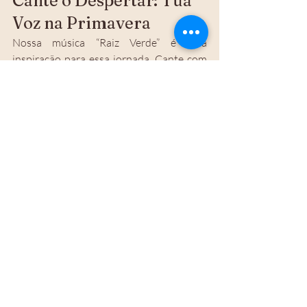
Cante o Despertar: Tua 
Voz na Primavera
Nossa música “Raiz Verde” é uma 
inspiração para essa jornada. Cante com 
o coração aberto:
Jade, Jade, teu nome já dança comigo. 
Jade, Jade, sou selvagem, sigo contigo. 
Raiz verde me faz florir.
Ouça o a música Raiz Verde  no Instagram 
de Anaterazu e deixe a melodia guiar seus 
rituais. A jade é a memória da terra que 
pulsa em você.
Desperte para o 
Florescer
A primavera não espera, e a loba em você 
também não. Baixe o 
PDF gratuito com  
Dinâmicas de Primavera para florescer