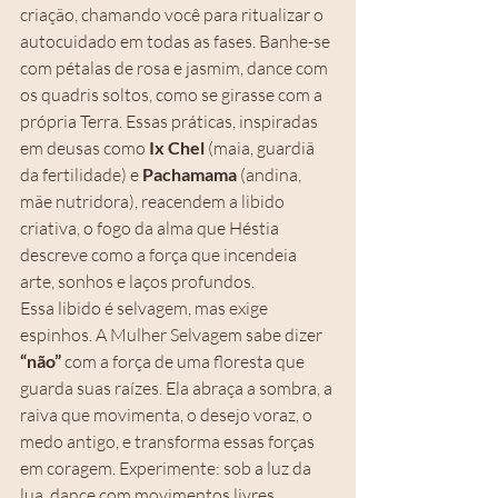
criação, chamando você para ritualizar o 
autocuidado em todas as fases. Banhe-se 
com pétalas de rosa e jasmim, dance com 
os quadris soltos, como se girasse com a 
própria Terra. Essas práticas, inspiradas 
em deusas como 
Ix Chel
 (maia, guardiã 
da fertilidade) e 
Pachamama 
(andina, 
mãe nutridora), reacendem a libido 
criativa, o fogo da alma que Héstia 
descreve como a força que incendeia 
arte, sonhos e laços profundos.
Essa libido é selvagem, mas exige 
espinhos. A Mulher Selvagem sabe dizer
“não”
 com a força de uma floresta que 
guarda suas raízes. Ela abraça a sombra, a 
raiva que movimenta, o desejo voraz, o 
medo antigo, e transforma essas forças 
em coragem. Experimente: sob a luz da 
lua, dance com movimentos livres, 